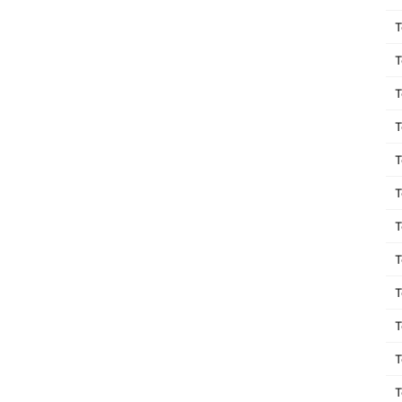
T
T
T
T
T
T
T
T
T
T
T
T