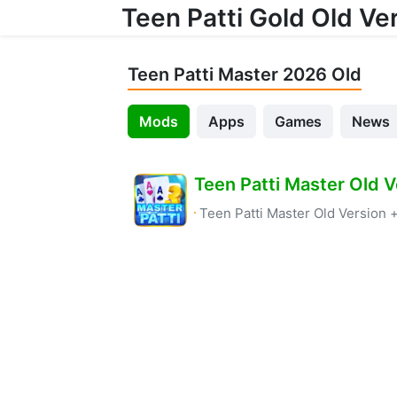
Teen Patti Gold Old Ve
Skip to content
Teen Patti Master 2026 Old
Mods
Apps
Games
News
Teen Patti Master Old Version