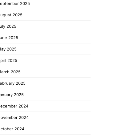
eptember 2025
ugust 2025
uly 2025
une 2025
ay 2025
pril 2025
arch 2025
ebruary 2025
anuary 2025
ecember 2024
ovember 2024
ctober 2024