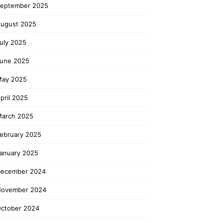
eptember 2025
ugust 2025
uly 2025
une 2025
ay 2025
pril 2025
arch 2025
ebruary 2025
anuary 2025
ecember 2024
ovember 2024
ctober 2024