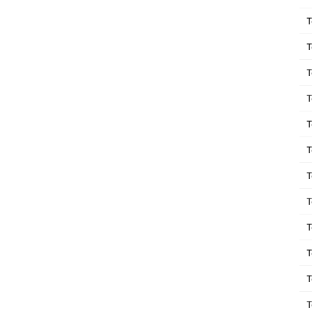
T
T
T
T
T
T
T
T
T
T
T
T