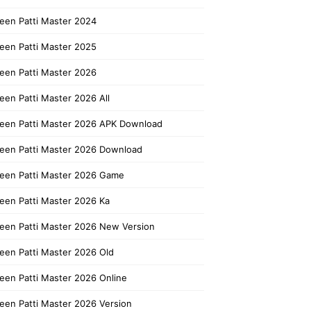
een Patti Master 2024
een Patti Master 2025
een Patti Master 2026
een Patti Master 2026 All
een Patti Master 2026 APK Download
een Patti Master 2026 Download
een Patti Master 2026 Game
een Patti Master 2026 Ka
een Patti Master 2026 New Version
een Patti Master 2026 Old
een Patti Master 2026 Online
een Patti Master 2026 Version