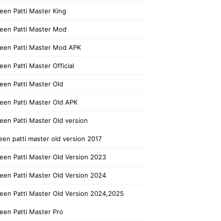
een Patti Master King
een Patti Master Mod
een Patti Master Mod APK
een Patti Master Official
een Patti Master Old
een Patti Master Old APK
een Patti Master Old version
een patti master old version 2017
een Patti Master Old Version 2023
een Patti Master Old Version 2024
een Patti Master Old Version 2024,2025
een Patti Master Pro