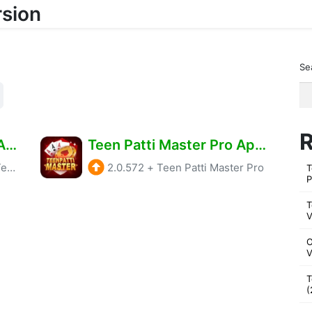
rsion
Se
R
Teen Patti Master Mod APK Download – Teen Patti Master 2025 & Get ₹1500 Real Cash
Teen Patti Master Pro App – 3 Patti Master Pro 2025 – Download & Get Up To ₹3000 Bonus Free
Teen Patti Master Mod APK
2.0.572
+
Teen Patti Master Pro
T
P
T
V
O
V
T
(