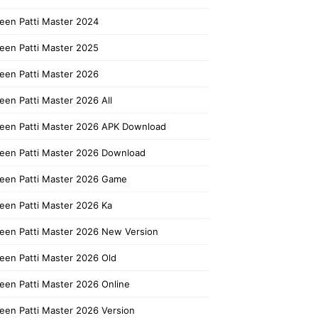
een Patti Master 2024
een Patti Master 2025
een Patti Master 2026
een Patti Master 2026 All
een Patti Master 2026 APK Download
een Patti Master 2026 Download
een Patti Master 2026 Game
een Patti Master 2026 Ka
een Patti Master 2026 New Version
een Patti Master 2026 Old
een Patti Master 2026 Online
een Patti Master 2026 Version