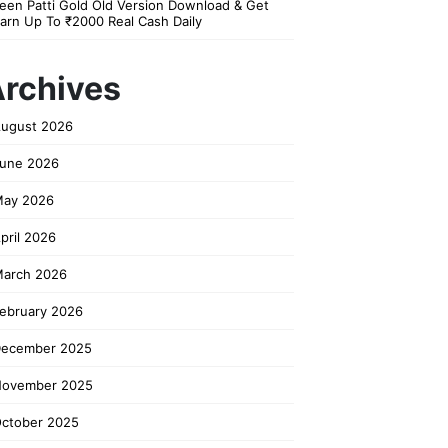
een Patti Gold Old Version Download & Get
arn Up To ₹2000 Real Cash Daily
rchives
ugust 2026
une 2026
ay 2026
pril 2026
arch 2026
ebruary 2026
ecember 2025
ovember 2025
ctober 2025