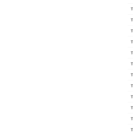
T
T
T
T
T
T
T
T
T
T
T
T