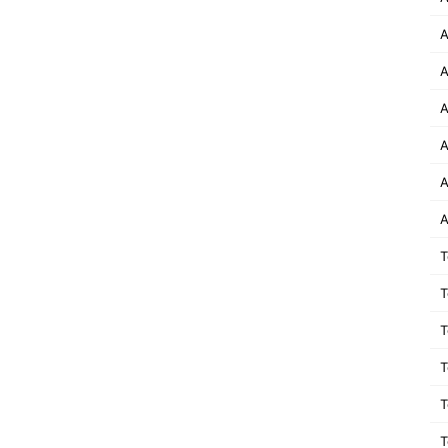
A
A
A
A
A
A
T
T
T
T
T
T