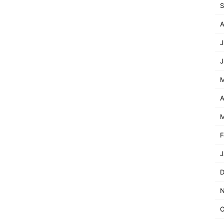
S
A
J
J
M
A
M
F
J
D
N
O